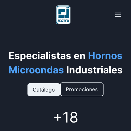
Saltar
al
contenido
Especialistas en
Hornos
Microondas
Industriales
Promociones
Catálogo
+
+18
1
8